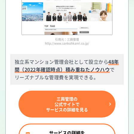
引用元：三興管理
http://www.sankohkanri.co.jp/
独立系マンション管理会社として設立から
48年
間（2022年確認時点）積み重ねたノウハウ
で
リーズナブルな管理費を実現できる。
三興管理の
公式サイトで
サービスの詳細を見る
サービスの詳細を