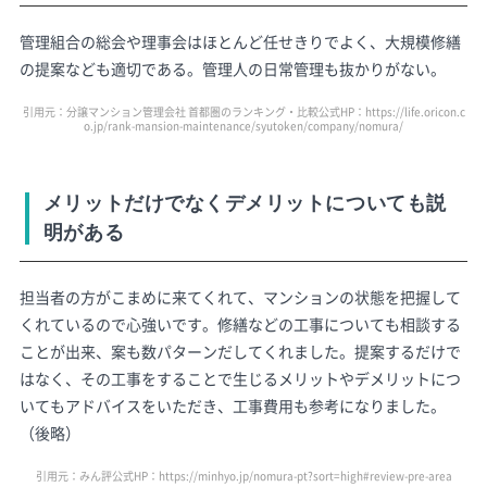
管理組合の総会や理事会はほとんど任せきりでよく、大規模修繕
の提案なども適切である。管理人の日常管理も抜かりがない。
引用元：分譲マンション管理会社 首都圏のランキング・比較公式HP：
https://life.oricon.c
o.jp/rank-mansion-maintenance/syutoken/company/nomura/
メリットだけでなくデメリットについても説
明がある
担当者の方がこまめに来てくれて、マンションの状態を把握して
くれているので心強いです。修繕などの工事についても相談する
ことが出来、案も数パターンだしてくれました。提案するだけで
はなく、その工事をすることで生じるメリットやデメリットにつ
いてもアドバイスをいただき、工事費用も参考になりました。
（後略）
引用元：みん評公式HP：
https://minhyo.jp/nomura-pt?sort=high#review-pre-area