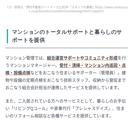
（※）参照元：野村不動産パートナーズ公式HP「スタッフの業務」
https://www.nomura-p
t.co.jp/business/condominiummanagement/support/
マンションのトータルサポートと暮らしのサ
ポートを提供
マンション管理では、
組合運営サポートやコミュニティ形成
を行
うマンションマネージャー。
受付・清掃・マンション内巡回・点
検・設備点検
などをおこなう住まいるサポーター（管理員）。建
物や設備の定期点検をおこなう技術スタッフ、収納から督促まで
おこなう組合会計担当が連携したサービスを提供しています。
また、ご入居されている方へのサービスとして、暮らしのお手伝
い「リビングQコール」や家事代行「プレシャスデイズ」、住ま
いのリフォーム相談など各種サービスを提供しています。