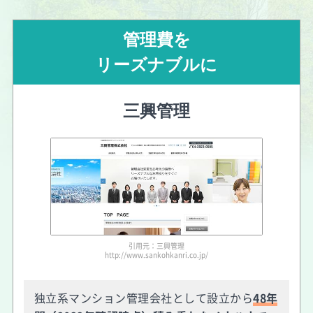
管理費を
リーズナブルに
三興管理
引用元：三興管理
http://www.sankohkanri.co.jp/
独立系マンション管理会社として設立から
48年